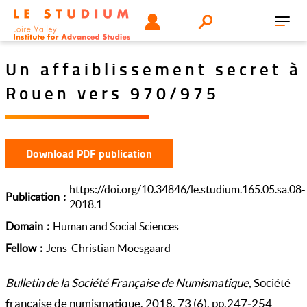
Skip
Tools
USER
Search
to
Toggl
menu
main
navig
content
Un affaiblissement secret à
Rouen vers 970/975
Download PDF publication
https://doi.org/10.34846/le.studium.165.05.sa.08-
Publication
2018.1
Domain
Human and Social Sciences
Fellow
Jens-Christian Moesgaard
Bulletin de la Société Française de Numismatique
, Société
française de numismatique, 2018, 73 (6), pp.247‑254