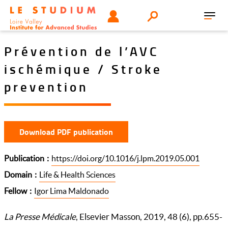
Skip
Tools
USER
Search
to
Toggl
menu
main
navig
content
Prévention de l’AVC
ischémique / Stroke
prevention
Download PDF publication
Publication
https://doi.org/10.1016/j.lpm.2019.05.001
Domain
Life & Health Sciences
Fellow
Igor Lima Maldonado
La Presse Médicale
, Elsevier Masson, 2019, 48 (6), pp.655-