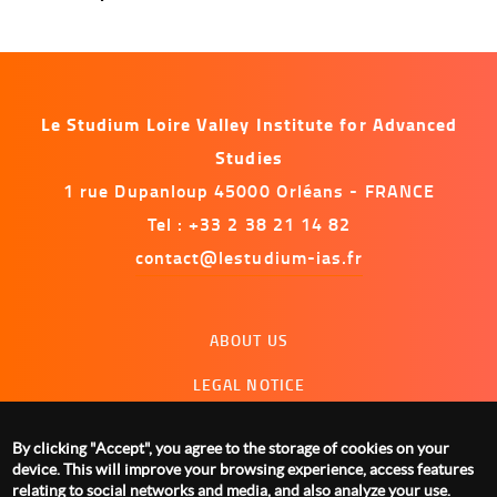
Le Studium Loire Valley Institute for Advanced
Studies
1 rue Dupanloup 45000 Orléans - FRANCE
Tel : +33 2 38 21 14 82
contact@lestudium-ias.fr
Menu
ABOUT US
footer
LEGAL NOTICE
CONTACT US
By clicking "Accept", you agree to the storage of cookies on your
MANAGING COOKIES
device. This will improve your browsing experience, access features
relating to social networks and media, and also analyze your use.