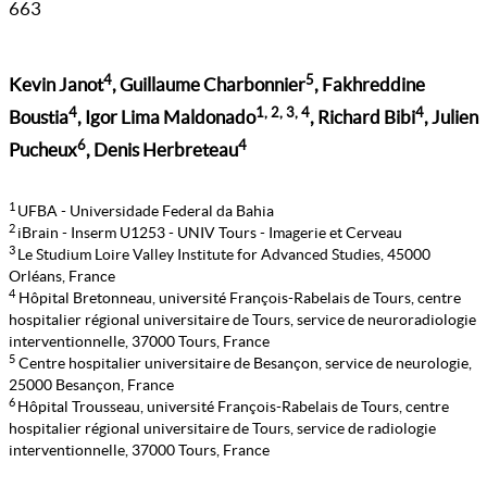
663
4
5
Kevin Janot
, Guillaume Charbonnier
, Fakhreddine
4
1, 2, 3, 4
4
Boustia
, Igor Lima Maldonado
, Richard Bibi
, Julien
6
4
Pucheux
, Denis Herbreteau
1
UFBA - Universidade Federal da Bahia
2
iBrain - Inserm U1253 - UNIV Tours - Imagerie et Cerveau
3
Le Studium Loire Valley Institute for Advanced Studies, 45000
Orléans, France
4
Hôpital Bretonneau, université François-Rabelais de Tours, centre
hospitalier régional universitaire de Tours, service de neuroradiologie
interventionnelle, 37000 Tours, France
5
Centre hospitalier universitaire de Besançon, service de neurologie,
25000 Besançon, France
6
Hôpital Trousseau, université François-Rabelais de Tours, centre
hospitalier régional universitaire de Tours, service de radiologie
interventionnelle, 37000 Tours, France