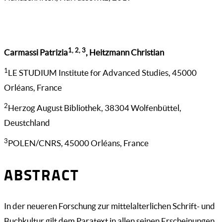
1, 2, 3
Carmassi Patrizia
, Heitzmann Christian
1
LE STUDIUM Institute for Advanced Studies, 45000
Orléans, France
2
Herzog August Bibliothek, 38304 Wolfenbüttel,
Deustchland
3
POLEN/CNRS, 45000 Orléans, France
ABSTRACT
In der neueren Forschung zur mittelalterlichen Schrift- und
Buchkultur gilt dem Paratext in allen seinen Erscheinungen,