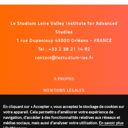
Le Studium Loire Valley Institute for Advanced
Studies
1 rue Dupanloup 45000 Orléans - FRANCE
Tel : +33 2 38 21 14 82
contact@lestudium-ias.fr
Menu
A PROPOS
footer
MENTIONS LÉGALES
NOUS CONTACTER
En cliquant sur « Accepter », vous acceptez le stockage de cookies sur
GESTION DES COOKIES
votre appareil. Cela permettra d'améliorer votre expérience de
navigation, d'accéder à des fonctionnalités relatives aux réseaux et
médias sociaux, mais aussi d'analyser votre utilisation.
En savoir plus