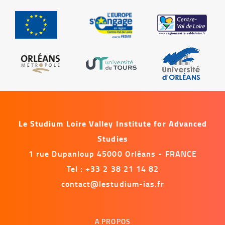
Le Studium Loire Valley Institute for Advanced
Studies
1 rue Dupanloup 45000 Orléans - FRANCE
Tel : +33 2 38 21 14 82
contact@lestudium-ias.fr
Menu
A PROPOS