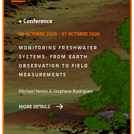
Workshop
10 FÉVRIER 2027
12 FÉVRIER 2027
EXPLORING ANIMAL AND
HUMAN BEHAVIOUR THROUGH
RECENT ADVANCES IN AI
Nandini Vasudevan & Matthieu Keller
MORE DETAILS