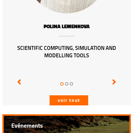
RAJENDRA KUMAR
ND
Previous
Next
voir tout
Evénements