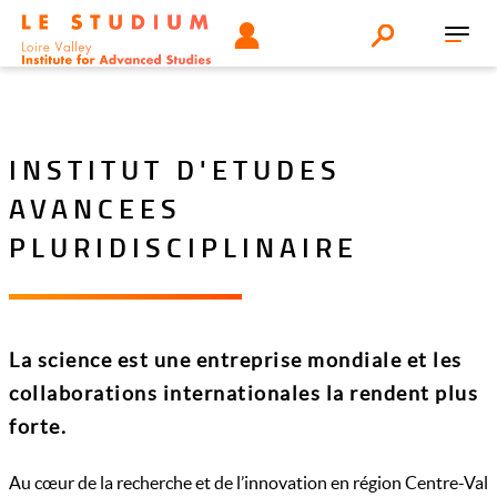
Aller
Tools
UTILISATEUR
Search
au
Toggl
menu
contenu
navig
principal
INSTITUT D'ETUDES
AVANCEES
PLURIDISCIPLINAIRE
La science est une entreprise mondiale et les
collaborations internationales la rendent plus
forte.
Au cœur de la recherche et de l’innovation en région Centre-Val