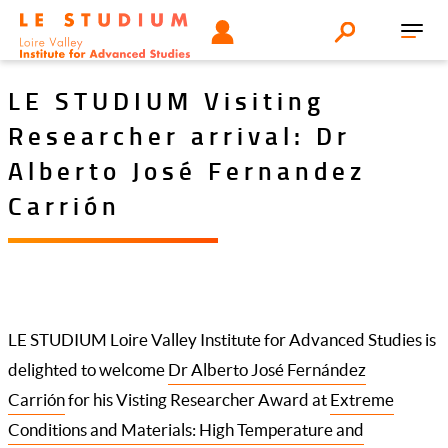
Aller
Tools
UTILISATEUR
Search
au
Toggl
menu
contenu
navig
principal
LE STUDIUM Visiting
Researcher arrival: Dr
Alberto José Fernandez
Carrión
LE STUDIUM Loire Valley Institute for Advanced Studies is
delighted to welcome
Dr Alberto José Fernández
Carrión
for his Visting Researcher Award at
Extreme
Conditions and Materials: High Temperature and