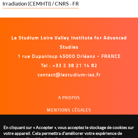
Irradiation (CEMHTI) / CNRS - FR
Le Studium Loire Valley Institute for Advanced
Studies
1 rue Dupanloup 45000 Orléans - FRANCE
Tel : +33 2 38 21 14 82
contact@lestudium-ias.fr
Menu
A PROPOS
footer
MENTIONS LÉGALES
NOUS CONTACTER
En cliquant sur « Accepter », vous acceptez le stockage de cookies sur
GESTION DES COOKIES
votre appareil. Cela permettra d'améliorer votre expérience de