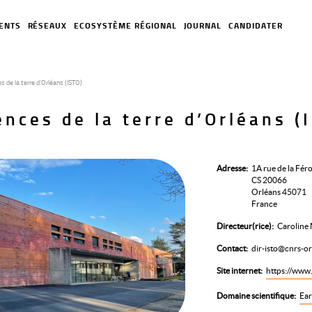
ENTS
RÉSEAUX
ECOSYSTÈME RÉGIONAL
JOURNAL
CANDIDATER
s de la terre d’Orléans (ISTO)
ences de la terre d’Orléans (
Adresse
1A rue de la Féro
CS 20066
Orléans 45071
France
Directeur(rice)
Caroline 
Contact
dir-isto@cnrs-or
Site internet
https://www.
Domaine scientifique
Ear