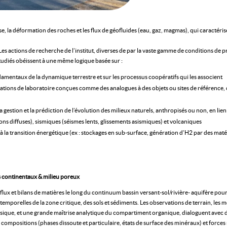
asse, la déformation des roches et les flux de géofluides (eau, gaz, magmas), qui caracté
es actions de recherche de l’institut, diverses de par la vaste gamme de conditions de 
étudiés obéissent à une même logique basée sur :
mentaux de la dynamique terrestre et sur les processus coopératifs qui les associent
tions de laboratoire conçues comme des analogues à des objets ou sites de référence
 gestion et la prédiction de l’évolution des milieux naturels, anthropisés ou non, en lien
ons diffuses), sismiques (séismes lents, glissements asismiques) et volcaniques
és à la transition énergétique (ex : stockages en sub-surface, génération d’H2 par des ma
s continentaux & milieu poreux
 flux et bilans de matières le long du continuum bassin versant-sol/rivière- aquifère pou
temporelles de la zone critique, des sols et sédiments. Les observations de terrain, les
sique, et une grande maîtrise analytique du compartiment organique, dialoguent avec 
compositions (phases dissoute et particulaire, états de surface des minéraux) et force