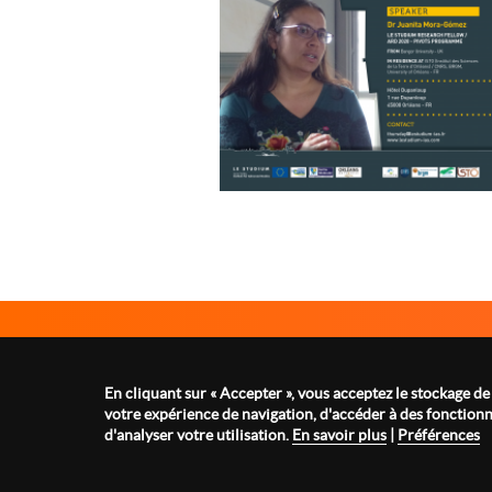
Le Studium Loire Valley Institute for Advanced Studies
1 rue Dupanloup 45000 Orléans - FRANCE
En cliquant sur « Accepter », vous acceptez le stockage de
Tel : +33 2 38 21 14 82
votre expérience de navigation, d'accéder à des fonctionna
contact@lestudium-ias.fr
d'analyser votre utilisation.
En savoir plus
|
Préférences