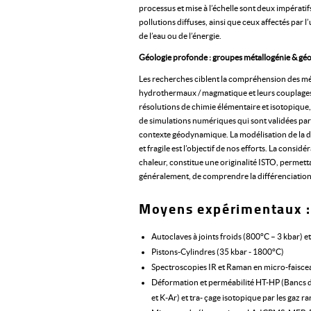
processus et mise à l’échelle sont deux impératif
pollutions diffuses, ainsi que ceux affectés par 
de l’eau ou de l’énergie.
Géologie profonde : groupes métallogénie & g
Les recherches ciblent la compréhension des méc
hydrothermaux / magmatique et leurs couplages.
résolutions de chimie élémentaire et isotopique
de simulations numériques qui sont validées par d
contexte géodynamique. La modélisation de la 
et fragile est l’objectif de nos efforts. La con
chaleur, constitue une originalité ISTO, permett
généralement, de comprendre la différenciation 
Moyens expérimentaux :
Autoclaves à joints froids (800°C – 3 kbar) e
Pistons-Cylindres (35 kbar - 1800°C)
Spectroscopies IR et Raman en micro-faisceau
Déformation et perméabilité HT-HP (Bancs de 
et K-Ar) et tra- çage isotopique par les gaz ra