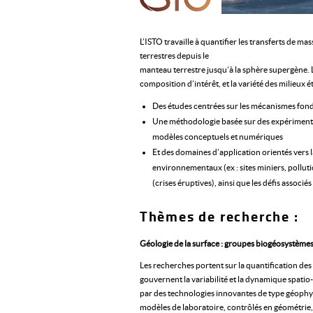
L’ISTO travaille à quantifier les transferts de m
terrestres depuis le
manteau terrestre jusqu’à la sphère supergène. L
composition d’intérêt, et la variété des milieux 
Des études centrées sur les mécanismes fonda
Une méthodologie basée sur des expérimenta
modèles conceptuels et numériques
Et des domaines d’application orientés vers la
environnementaux (ex : sites miniers, polluti
(crises éruptives), ainsi que les défis associ
Thèmes de recherche :
Géologie de la surface : groupes biogéosystème
Les recherches portent sur la quantification des
gouvernent la variabilité et la dynamique spatio-
par des technologies innovantes de type géophy
modèles de laboratoire, contrôlés en géométrie, 