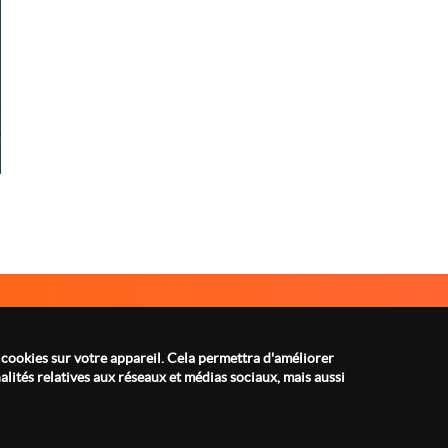
A PROPOS
MENTIONS LÉGALES
Menu
footer
 cookies sur votre appareil. Cela permettra d'améliorer
lités relatives aux réseaux et médias sociaux, mais aussi