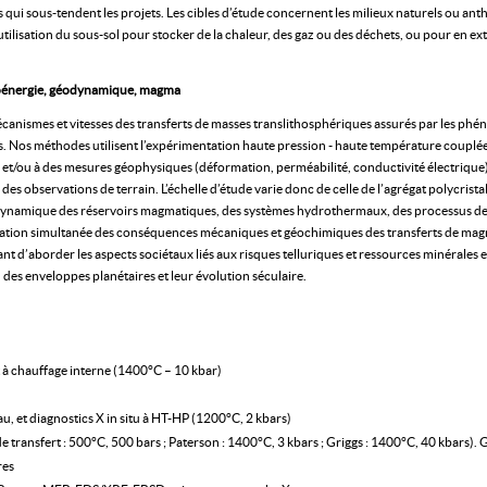
s qui sous-tendent les projets. Les cibles d’étude concernent les milieux naturels ou ant
l’utilisation du sous-sol pour stocker de la chaleur, des gaz ou des déchets, ou pour en e
éoénergie, géodynamique, magma
anismes et vitesses des transferts de masses translithosphériques assurés par les ph
 Nos méthodes utilisent l’expérimentation haute pression - haute température couplé
, et/ou à des mesures géophysiques (déformation, perméabilité, conductivité électriqu
es observations de terrain. L’échelle d’étude varie donc de celle de l’agrégat polycristal
dynamique des réservoirs magmatiques, des systèmes hydrothermaux, des processus de 
sidération simultanée des conséquences mécaniques et géochimiques des transferts de mag
ant d’aborder les aspects sociétaux liés aux risques telluriques et ressources minérales 
des enveloppes planétaires et leur évolution séculaire.
t à chauffage interne (1400°C – 10 kbar)
, et diagnostics X in situ à HT-HP (1200°C, 2 kbars)
transfert : 500°C, 500 bars ; Paterson : 1400°C, 3 kbars ; Griggs : 1400°C, 40 kbars).
res