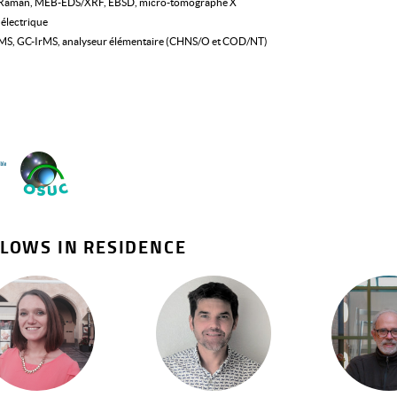
-Raman, MEB-EDS/XRF, EBSD, micro-tomographe X
électrique
MS, GC-IrMS, analyseur élémentaire (CHNS/O et COD/NT)
LOWS IN RESIDENCE