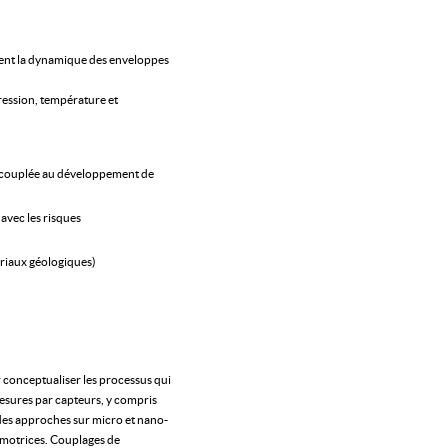
risent la dynamique des enveloppes
pression, température et
, couplée au développement de
 avec les risques
tériaux géologiques)
r conceptualiser les processus qui
 mesures par capteurs, y compris
des approches sur micro et nano-
s motrices. Couplages de