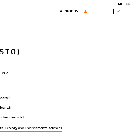
FR
EN
A PROPOS
UTILISATEUR
Search
ISTO)
llerie
Martel
leans.fr
isto-orleans.fr/
th, Ecology and Environmental sciences