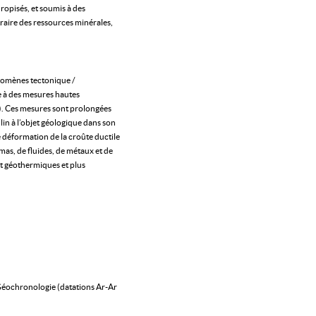
hropisés, et soumis à des
xtraire des ressources minérales,
énomènes tectonique /
e à des mesures hautes
e). Ces mesures sont prolongées
lin à l’objet géologique dans son
déformation de la croûte ductile
mas, de fluides, de métaux et de
et géothermiques et plus
 Géochronologie (datations Ar-Ar