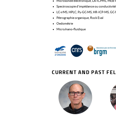
Microsonde électronique, LA-ICPMS, MEB
Spectroscopie d’impédance ou conductivité 
LC-irMS, HPLC, Py-GC-MS, HR-ICP-MS, GC-
Pétrographie organique, Rock Eval
Oedométrie
Micro/nano-fluidique
CURRENT AND PAST FEL