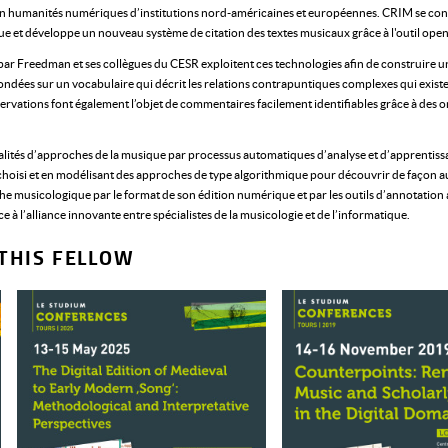
en humanités numériques d’institutions nord-américaines et européennes. CRIM se cons
e et développe un nouveau système de citation des textes musicaux grâce à l'outil ope
ar Freedman et ses collègues du CESR exploitent ces technologies afin de construire u
 fondées sur un vocabulaire qui décrit les relations contrapuntiques complexes qui exist
bservations font également l’objet de commentaires facilement identifiables grâce à des
tialités d’approches de la musique par processus automatiques d’analyse et d’apprentiss
 choisi et en modélisant des approches de type algorithmique pour découvrir de façon 
e musicologique par le format de son édition numérique et par les outils d’annotation a
à l’alliance innovante entre spécialistes de la musicologie et de l’informatique.
THIS FELLOW