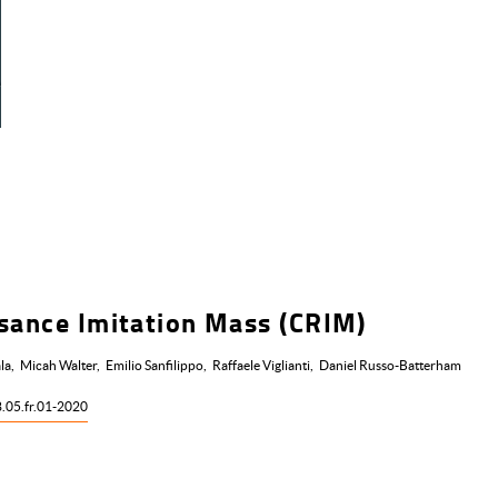
ssance Imitation Mass (CRIM)
la
Micah Walter
Emilio Sanfilippo
Raffaele Viglianti
Daniel Russo-Batterham
8.05.fr.01-2020