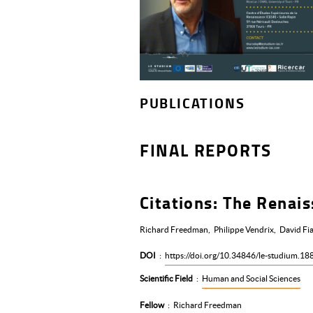
PUBLICATIONS
FINAL REPORTS
Citations: The Renai
Richard Freedman
Philippe Vendrix
David Fia
DOI
:
https://doi.org/10.34846/le-studium.18
Scientific Field
:
Human and Social Sciences
Fellow
:
Richard Freedman