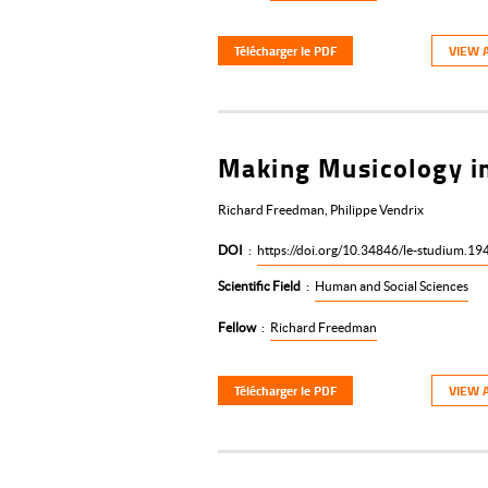
Télécharger le PDF
VIEW 
Making Musicology in
Richard Freedman, Philippe Vendrix
DOI
:
https://doi.org/10.34846/le-studium.19
Scientific Field
:
Human and Social Sciences
Fellow
:
Richard Freedman
Télécharger le PDF
VIEW 