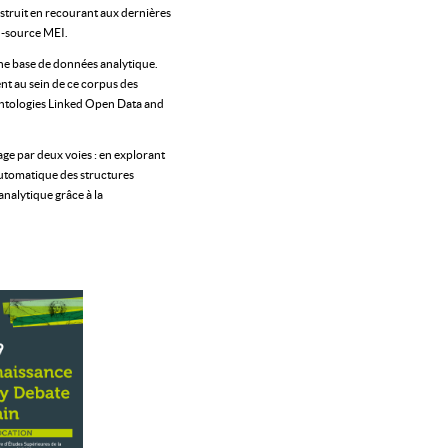
truit en recourant aux dernières
n-source MEI.
ne base de données analytique.
ent au sein de ce corpus des
 ontologies Linked Open Data and
age par deux voies : en explorant
automatique des structures
nalytique grâce à la