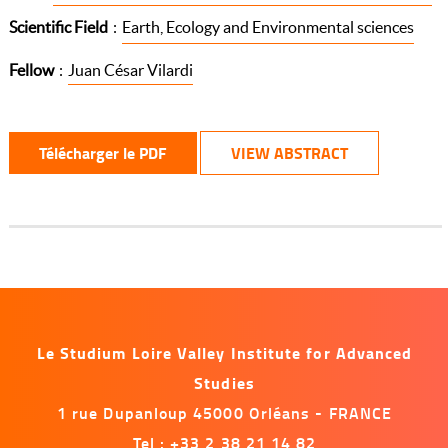
Scientific Field
:
Earth, Ecology and Environmental sciences
Fellow
:
Juan César Vilardi
Télécharger le PDF
VIEW ABSTRACT
Le Studium Loire Valley Institute for Advanced
Studies
1 rue Dupanloup 45000 Orléans - FRANCE
Tel : +33 2 38 21 14 82