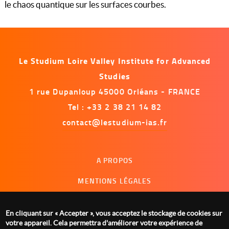
le chaos quantique sur les surfaces courbes.
Le Studium Loire Valley Institute for Advanced
Studies
1 rue Dupanloup 45000 Orléans - FRANCE
Tel : +33 2 38 21 14 82
contact@lestudium-ias.fr
Menu
A PROPOS
footer
MENTIONS LÉGALES
NOUS CONTACTER
En cliquant sur « Accepter », vous acceptez le stockage de cookies sur
GESTION DES COOKIES
votre appareil. Cela permettra d'améliorer votre expérience de